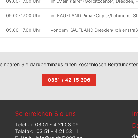
09.00-17.00 Uhr
im „Mein Karre“ (Gorbitzcenter) Dresden, 
09.00-17.00 Uhr
im KAUFLAND Pirna -Copitz/Lohmener St
09.00-17.00 Uhr
vor dem KAUFLAND Dresden/Kohlenstra
einbaren Sie darüberhinaus einen kostenlosen Beratungste
0351 / 42 15 306
So erreichen Sie uns
I
Telefon: 03 51 - 4 21 53 06
D
Telefax: 03 51 - 4 21 53 11
de
E-Mail: info@seidel2000.de