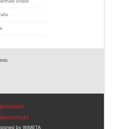
Harthaer Straße
raße
ße
rmin
mpressum
atenschutz
signed by WIMETA